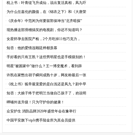
·
枕上书：叶青缇飞升成仙，说出复活真相，凤九吓
·
为什么任嘉伦的颜值，在《锦衣之下》和《大唐荣
·
《庆余年》中范闲为何要留郭保坤当“北齐暗探”
·
现热播这部滑稽搞笑的电视剧，你还不知道吗？
·
女星怀孕去医院产检，2个月吃掉11包巧克力，
·
知否：他的爱情连顾廷烨都羡慕
·
手好看的只有王凯？这些男明星也是手模级别的！
·
明星“被困家中”做什么？王一博变魔术，看到薛
·
许凯在家憋出胡子瞬间成熟十岁，网友称最后一张
·
《枕上书》狐帝最宠爱的是白浅还是凤九？剧中早
·
知否：大娘子终于把明兰当做自己孩子了，劝说明
·
呷哺外送升级！只为守护你的健康！
·
众安护生 消防品牌2020年盛世年会在豫举行
·
中国平安旗下vipJr携手陆金所为其会员提供