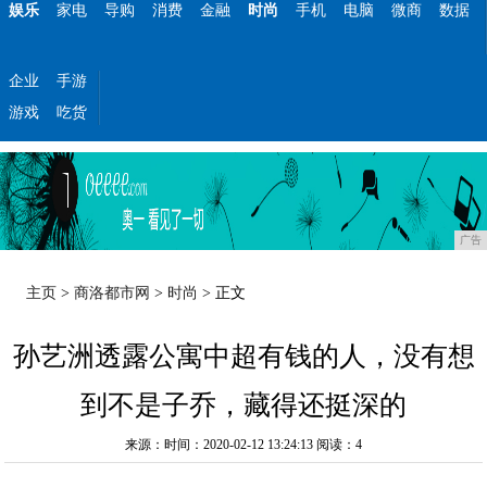
娱乐
家电
导购
消费
金融
时尚
手机
电脑
微商
数据
企业
手游
游戏
吃货
广告
主页
>
商洛都市网
>
时尚
> 正文
孙艺洲透露公寓中超有钱的人，没有想
到不是子乔，藏得还挺深的
来源：时间：2020-02-12 13:24:13
阅读：4