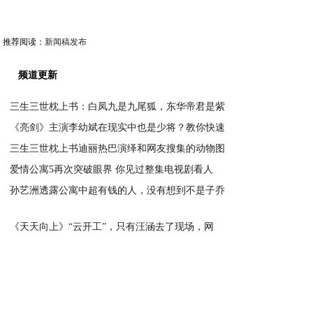
推荐阅读：
新闻稿发布
频道更新
三生三世枕上书：白凤九是九尾狐，东华帝君是紫
《亮剑》主演李幼斌在现实中也是少将？教你快速
2020-02-12
三生三世枕上书迪丽热巴演绎和网友搜集的动物图
2020-02-12
爱情公寓5再次突破眼界 你见过整集电视剧看人
2020-02-12
孙艺洲透露公寓中超有钱的人，没有想到不是子乔
2020-02-12
2020-02-12
《天天向上》“云开工”，只有汪涵去了现场，网
2020-02-12