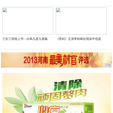
三生三世枕上书：白凤九是九尾狐
《亮剑》主演李幼斌在现实中也是
广告