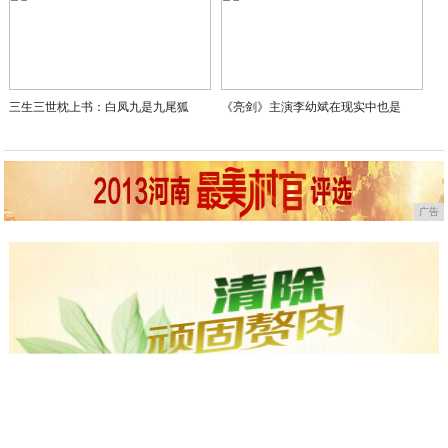
三生三世枕上书：白凤九是九尾狐
《亮剑》主演李幼斌在现实中也是
广告