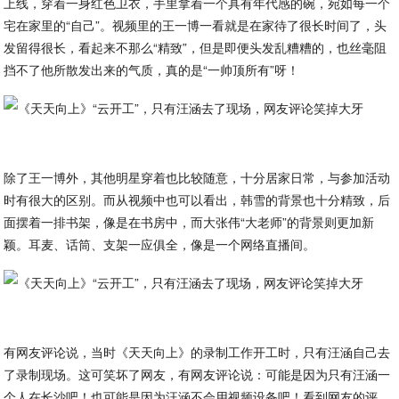
上线，穿着一身红色卫衣，手里拿着一个具有年代感的碗，宛如每一个
宅在家里的“自己”。视频里的王一博一看就是在家待了很长时间了，头
发留得很长，看起来不那么“精致”，但是即便头发乱糟糟的，也丝毫阻
挡不了他所散发出来的气质，真的是“一帅顶所有”呀！
除了王一博外，其他明星穿着也比较随意，十分居家日常，与参加活动
时有很大的区别。而从视频中也可以看出，韩雪的背景也十分精致，后
面摆着一排书架，像是在书房中，而大张伟“大老师”的背景则更加新
颖。耳麦、话筒、支架一应俱全，像是一个网络直播间。
有网友评论说，当时《天天向上》的录制工作开工时，只有汪涵自己去
了录制现场。这可笑坏了网友，有网友评论说：可能是因为只有汪涵一
个人在长沙吧！也可能是因为汪涵不会用视频设备吧！看到网友的评