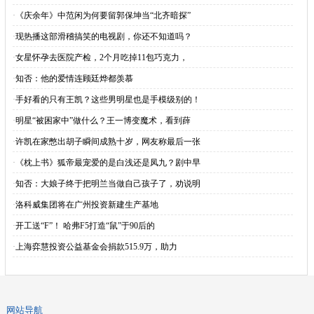
·
《庆余年》中范闲为何要留郭保坤当“北齐暗探”
·
现热播这部滑稽搞笑的电视剧，你还不知道吗？
·
女星怀孕去医院产检，2个月吃掉11包巧克力，
·
知否：他的爱情连顾廷烨都羡慕
·
手好看的只有王凯？这些男明星也是手模级别的！
·
明星“被困家中”做什么？王一博变魔术，看到薛
·
许凯在家憋出胡子瞬间成熟十岁，网友称最后一张
·
《枕上书》狐帝最宠爱的是白浅还是凤九？剧中早
·
知否：大娘子终于把明兰当做自己孩子了，劝说明
·
洛科威集团将在广州投资新建生产基地
·
开工送“F”！ 哈弗F5打造“鼠”于90后的
·
上海弈慧投资公益基金会捐款515.9万，助力
网站导航