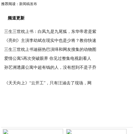
推荐阅读：
新闻稿发布
频道更新
三生三世枕上书：白凤九是九尾狐，东华帝君是紫
《亮剑》主演李幼斌在现实中也是少将？教你快速
2020-02-12
三生三世枕上书迪丽热巴演绎和网友搜集的动物图
2020-02-12
爱情公寓5再次突破眼界 你见过整集电视剧看人
2020-02-12
孙艺洲透露公寓中超有钱的人，没有想到不是子乔
2020-02-12
2020-02-12
《天天向上》“云开工”，只有汪涵去了现场，网
2020-02-12