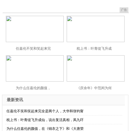
广告
任嘉伦不笑和笑起来完
枕上书：叶青缇飞升成
为什么任嘉伦的颜值，
《庆余年》中范闲为何
最新资讯
·
任嘉伦不笑和笑起来完全是两个人，大华和张钧甯
·
枕上书：叶青缇飞升成仙，说出复活真相，凤九吓
·
为什么任嘉伦的颜值，在《锦衣之下》和《大唐荣