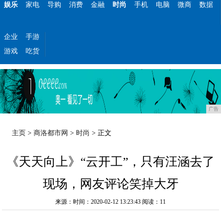
娱乐
家电
导购
消费
金融
时尚
手机
电脑
微商
数据
企业
手游
游戏
吃货
广告
主页
>
商洛都市网
>
时尚
> 正文
《天天向上》“云开工”，只有汪涵去了
现场，网友评论笑掉大牙
来源：时间：2020-02-12 13:23:43
阅读：11