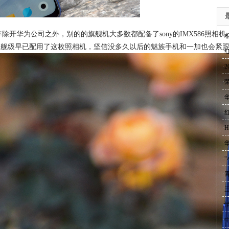
开华为公司之外，别的的旗舰机大多数都配备了sony的IMX586照相
·
机的旗舰级早已配用了这枚照相机，坚信没多久以后的魅族手机和一加也会紧
·
·
·
·
·
红
·
·
·
·
·
·
情
·