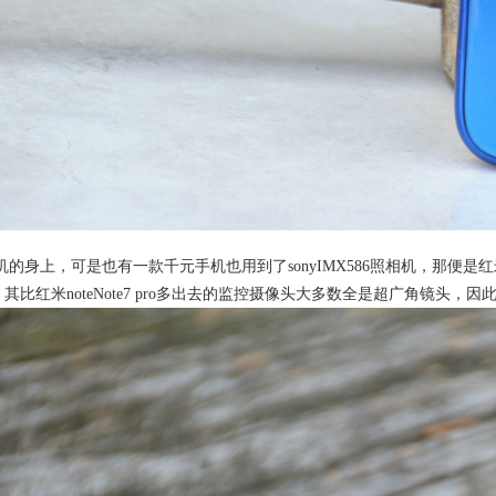
舰手机的身上，可是也有一款千元手机也用到了sonyIMX586照相机，那便
米noteNote7 pro多出去的监控摄像头大多数全是超广角镜头，因此，