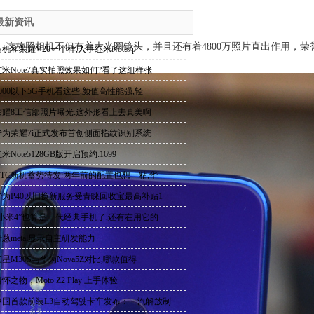
最新资讯
机，这枚照相机不但有着大光圈镜头，并且还有着4800万照片直出作用，
相机和荣耀V20一个样,入手红米Note7p
跟。
红米Note7真实拍照效果如何?看了这组样张
2000以下5G手机看这些,颜值高性能强,轻
荣耀8工信部照片曝光:这外形看上去真美啊
华为荣耀7i正式发布首创侧面指纹识别系统
米Note5128GB版开启预约:1699
HTC新机蓄势待发:两年前的配置也想一粘,华
华为P40以旧换新服务受青睐回收宝最高补贴1
“小米4”也算是一代经典手机了,还有在用它的
青葱metal显示自主研发能力
三星M30S与华为Nova5Z对比,哪款值得
怀之物，Moto Z2 Play 上手体验
中国首款前装L3自动驾驶卡车发布：一汽解放制