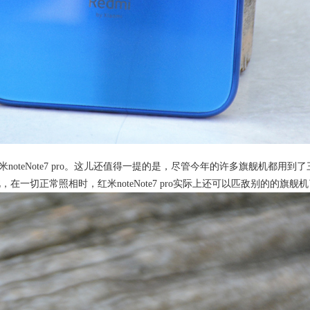
是红米noteNote7 pro。这儿还值得一提的是，尽管今年的许多旗舰机
在一切正常照相时，红米noteNote7 pro实际上还可以匹敌别的的旗舰