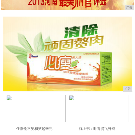
广告
广告
任嘉伦不笑和笑起来完
枕上书：叶青缇飞升成