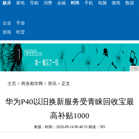
娱乐
家电
导购
消费
金融
时尚
手机
电脑
微商
数据
企业
手游
游戏
吃货
广告
主页
>
商洛都市网
>
资讯
> 正文
华为P40以旧换新服务受青睐回收宝最
高补贴1000
来源：时间：2020-09-14 06:48:55
阅读：505