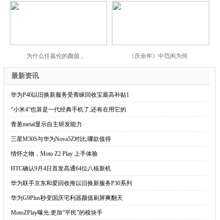
为什么任嘉伦的颜值，
《庆余年》中范闲为何
最新资讯
·
华为P40以旧换新服务受青睐回收宝最高补贴1
·
“小米4”也算是一代经典手机了,还有在用它的
·
青葱metal显示自主研发能力
·
三星M30S与华为Nova5Z对比,哪款值得
·
情怀之物，Moto Z2 Play 上手体验
·
HTC确认9月4日首发高通64位八核新机
·
华为联手京东和爱回收推以旧换新服务P30系列
·
华为G9Plus秒变国庆宅利器颜值刷屏爽翻天
·
MotoZPlay曝光:更加“平民”的模块手