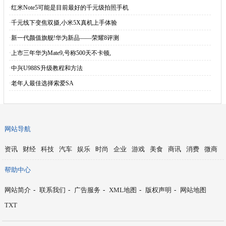
·
红米Note5可能是目前最好的千元级拍照手机
·
千元线下变焦双摄,小米5X真机上手体验
·
新一代颜值旗舰!华为新品——荣耀8评测
·
上市三年华为Mate9,号称500天不卡顿,
·
中兴U988S升级教程和方法
·
老年人最佳选择索爱SA
网站导航
资讯
财经
科技
汽车
娱乐
时尚
企业
游戏
美食
商讯
消费
微商
帮助中心
网站简介
-
联系我们
-
广告服务
-
XML地图
-
版权声明
-
网站地图
TXT