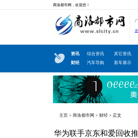
商洛都市网，欢迎您！
资讯
综合资讯
其它资讯
财经
汽车导购
新车展示
主页
>
商洛都市网
>
财经
> 正文
华为联手京东和爱回收推以