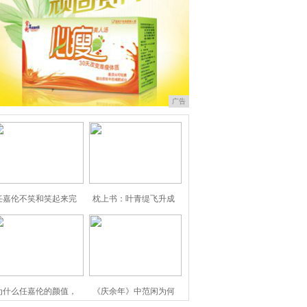
广告
任嘉伦不笑和笑起来完
枕上书：叶青缇飞升成
为什么任嘉伦的颜值，
《庆余年》中范闲为何