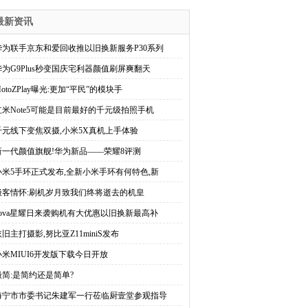
最新资讯
华为联手京东和爱回收推以旧换新服务P30系列
华为G9Plus秒变国庆宅利器颜值刷屏爽翻天
otoZPlay曝光:更加“平民”的模块手
红米Note5可能是目前最好的千元级拍照手机
千元线下变焦双摄,小米5X真机上手体验
新一代颜值旗舰!华为新品——荣耀8评测
小米5手环正式发布,全新小米手环有何特色,新
极客情怀:刷机岁月致我们终将逝去的机皇
nova星耀日来袭购机有大优惠以旧换新最高补
依旧主打摄影,努比亚Z11miniS发布
小米MIUI6开发版下载今日开放
极简:是简约还是简单?
海宁市市委书记朱建军一行莅临厨壹堂参观指导