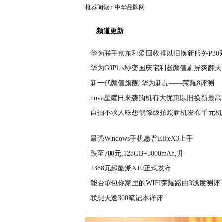
推荐阅读：
中华品牌网
频道更新
华为联手京东和爱回收推以旧换新服务P30
华为G9Plus秒变国庆宅利器颜值刷屏爽翻天
新一代颜值旗舰!华为新品——荣耀8评测
nova星耀日来袭购机有大优惠以旧换新最
自拍不求人联想偶像级拍照新机发布千元机
最强Windows手机惠普EliteX3上手
跌至780元,128GB+5000mAh,升
1388元起酷派X10正式发布
能否承包你家里的WIFI荣耀路由3浅度测评
联想天逸300笔记本详评