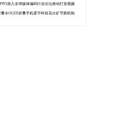
OPPO加入全球媒体编码行业论坛推动打造视频
折叠令OLED折叠手机柔宇科技花火矿币新机制