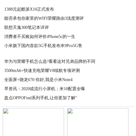
1388元起酷派X10正式发布
能否承包你家里的WIFI荣耀路由3浅度测评
2020-09-13
联想天逸300笔记本详评
2020-09-13
消费者不买账如何评价iPhone5c的一生
2020-09-13
小米旗下国内首款5G手机发布米9Pro5G售
2020-09-13
2020-09-12
华为与荣耀手机怎么选?看看这对兄弟品牌的不同
3500mAh+快速充电荣耀V8续航专项评测
2020-09-12
全面屏+骁龙670:你好,我是小米Note4
2020-09-12
早资讯：2020或流行小屏机；米10配置全曝
2020-09-12
盘点OPPOFind系列手机,让你更加了解“
2020-09-12
2020-09-12