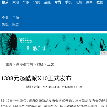
娱乐
家电
导购
消费
金融
时尚
手机
电脑
微商
数据
企业
手游
游戏
吃货
广告
主页
>
商洛都市网
>
财经
> 正文
1388元起酷派X10正式发布
来源：时间：2020-09-13 06:16:36
阅读：1129
8月12日中午10点，酷派X10新品发布会正式开始，本次新品发布会为
5G手机上酷派X10宣布公布，酷派X10以适用双模式5G为产品卖点