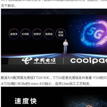
五个标识。
酷派X10配用紫光展锐T7510 SOC，T7510是紫光展锐名叫春藤 V510的5G调
A75与4颗1.8GHz的Cortex-A55核心，选用12nm加工工艺制造。