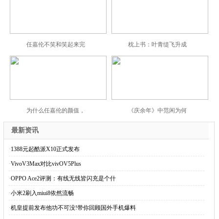
任嘉伦不笑和笑起来完
枕上书：叶青缇飞升成
为什么任嘉伦的颜值，
《庆余年》中范闲为何
最新资讯
·
1388元起酷派X10正式发布
·
VivoV3Max对比vivOV5Plus
·
OPPO Ace2评测：有线无线皆闪充是个什
·
小米2刷入miui8依然流畅
·
机皇提前发布他功不可没!带你回顾国外手机爆料