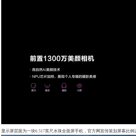
显示屏层面为一块6.517英尺水珠全面屏手机，官方网宣传策划屏幕比例达到9