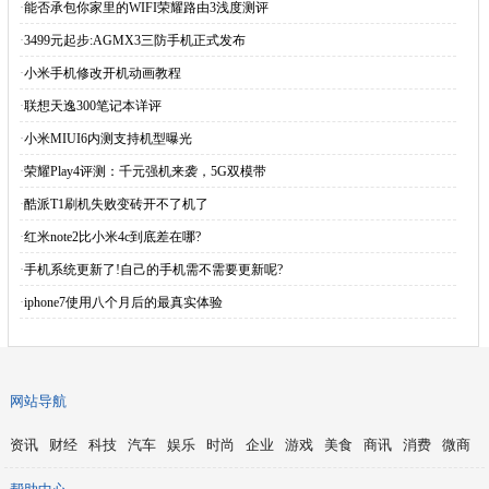
·
能否承包你家里的WIFI荣耀路由3浅度测评
·
3499元起步:AGMX3三防手机正式发布
·
小米手机修改开机动画教程
·
联想天逸300笔记本详评
·
小米MIUI6内测支持机型曝光
·
荣耀Play4评测：千元强机来袭，5G双模带
·
酷派T1刷机失败变砖开不了机了
·
红米note2比小米4c到底差在哪?
·
手机系统更新了!自己的手机需不需要更新呢?
·
iphone7使用八个月后的最真实体验
网站导航
资讯
财经
科技
汽车
娱乐
时尚
企业
游戏
美食
商讯
消费
微商