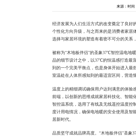
来源：时间：202
经济发展为人们生活方式的改变奠定了良好
个性化方向升级，与之而来的是消费者家居
选择与家居环境的塑造有着密不可分的关系
被称为“木地板伴侣”的圣象37℃智控温电
品的细节设计之中，以37℃的恒温感打造最
到的一个完美平衡点，也是身体开始进入最舒
室温处在人体所感知到的最适宜区间，营造
温度上的精细调试确保用户达到满意的体验
前端，以创新的思维成就家居科技化、智能化
智控温系统，选用了有线及无线遥控温度控
度计用电情况，确保电地暖的安全使用及智
居新时代。
品质坚守成就品牌高度。“木地板伴侣”圣象