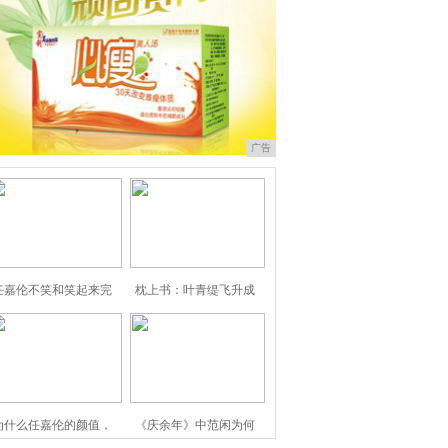
广告
任嘉伦不笑和笑起来完
枕上书：叶青缇飞升成
为什么任嘉伦的颜值，
《庆余年》中范闲为何