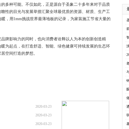
造的多种可能。不仅如此，正是源自于圣象二十多年来对于品质
前瞻性的目光与发展举措汇聚全球最优质的资源、材质、生产工
地暖，用1mm挑战世界最薄地板的记录，为家装施工节省大量的
·
·
·
淀品牌影响力的同时，也向消费者诠释以人为本的创新创造精
电地暖为起点，在打造舒适、智能、绿色健康可持续发展的生态环
·
家居空间打造的梦想。
·
·
老
·
·
·
·
2020-03-23
·
2020-03-23
·
2020-03-23
·