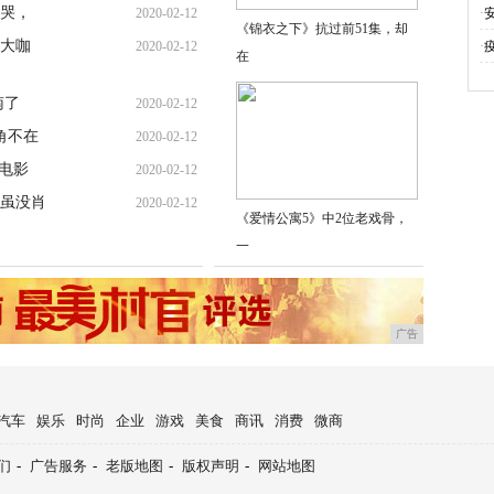
虐哭，
2020-02-12
·
《锦衣之下》抗过前51集，却
级大咖
2020-02-12
·
在
南了
2020-02-12
角不在
2020-02-12
电影
2020-02-12
虽没肖
2020-02-12
《爱情公寓5》中2位老戏骨，
一
广告
汽车
娱乐
时尚
企业
游戏
美食
商讯
消费
微商
们
-
广告服务
-
老版地图
-
版权声明
-
网站地图