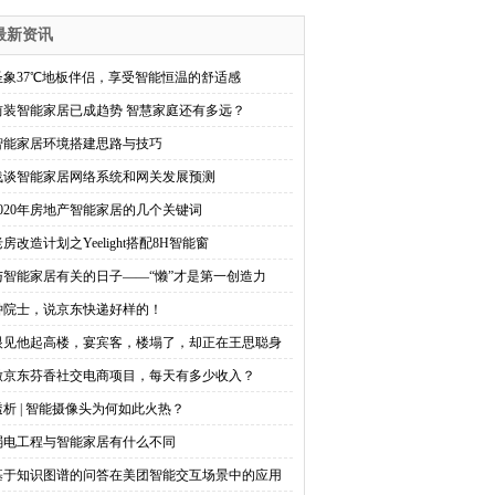
最新资讯
圣象37℃地板伴侣，享受智能恒温的舒适感
前装智能家居已成趋势 智慧家庭还有多远？
智能家居环境搭建思路与技巧
浅谈智能家居网络系统和网关发展预测
2020年房地产智能家居的几个关键词
房改造计划之Yeelight搭配8H智能窗
与智能家居有关的日子——“懒”才是第一创造力
钟院士，说京东快递好样的！
眼见他起高楼，宴宾客，楼塌了，却正在王思聪身
做京东芬香社交电商项目，每天有多少收入？
透析 | 智能摄像头为何如此火热？
弱电工程与智能家居有什么不同
基于知识图谱的问答在美团智能交互场景中的应用