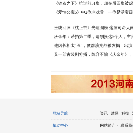
《锦衣之下》抗过前51集，却在后四集被
《爱情公寓5》中2位老戏骨，一位是活宝
王骁回归《枕上书》光速圈粉 这届司命太
庆余年：若拍第二季，请别换这5个人，主
他因长相太"丑"，做群演竟然被发掘，出演
又一部古装剧将播，阵容不输《庆余年》，
网站导航
资讯
财经
科技
帮助中心
网站简介
-
联系我