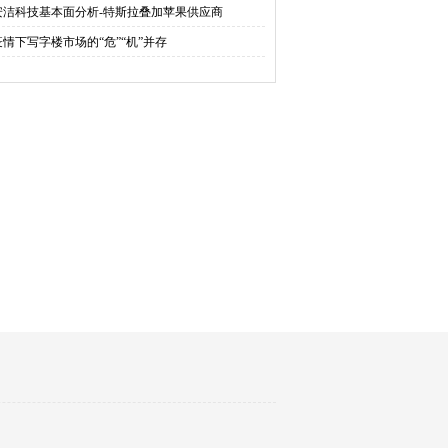
安洁科技基本面分析-特斯拉叠加苹果供应商
疫情下写字楼市场的“危”“机”并存