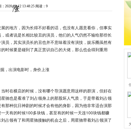
020-02-12 13:48:25
阅读：9
涨
发展的地方，因为长得不好看的话，也没有人愿意看你，但事实
员，或者说是长相比较丑的演员，他们的人气仍然不输给那些长
个演员，其实演员长的丑也并不意味着没有演技，娱乐圈虽然有
有的时候要是碰到了真正赏识自己的大佬，那么也会得到重用
，当时在横店的时候，没有哪个导演愿意用这样的群演，但好在
周星驰也是看准了刘占领身上的那股坏人气质，于是带着刘占领
是有那种抗日神剧的时候才会有他的身影，因为他非常适合演那
一天有的时候100多块钱，甚至有的时候一天连100块钱都赚
来刘占领有了和周星驰接触的机会之后，周星驰带着刘占领演了