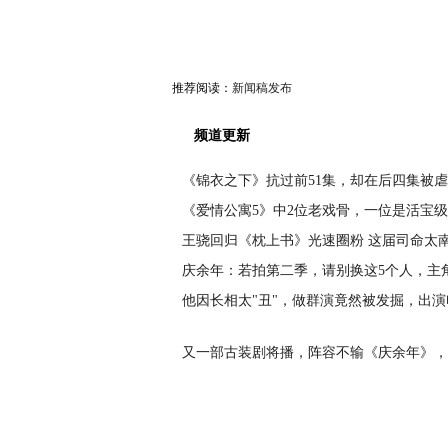
推荐阅读：
新闻稿发布
频道更新
《锦衣之下》抗过前51集，却在后四集被
《爱情公寓5》中2位老戏骨，一位是活宝
王骁回归《枕上书》光速圈粉 这届司命太
庆余年：若拍第二季，请别换这5个人，主
他因长相太"丑"，做群演竟然被发掘，出演
又一部古装剧将播，阵容不输《庆余年》，