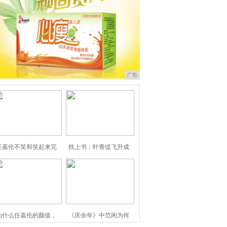
广告
任嘉伦不笑和笑起来完
枕上书：叶青缇飞升成
为什么任嘉伦的颜值，
《庆余年》中范闲为何