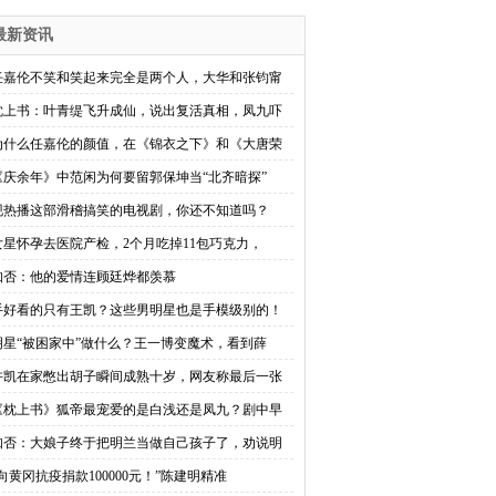
最新资讯
任嘉伦不笑和笑起来完全是两个人，大华和张钧甯
枕上书：叶青缇飞升成仙，说出复活真相，凤九吓
为什么任嘉伦的颜值，在《锦衣之下》和《大唐荣
《庆余年》中范闲为何要留郭保坤当“北齐暗探”
现热播这部滑稽搞笑的电视剧，你还不知道吗？
女星怀孕去医院产检，2个月吃掉11包巧克力，
知否：他的爱情连顾廷烨都羡慕
手好看的只有王凯？这些男明星也是手模级别的！
明星“被困家中”做什么？王一博变魔术，看到薛
许凯在家憋出胡子瞬间成熟十岁，网友称最后一张
《枕上书》狐帝最宠爱的是白浅还是凤九？剧中早
知否：大娘子终于把明兰当做自己孩子了，劝说明
“向黄冈抗疫捐款100000元！”陈建明精准