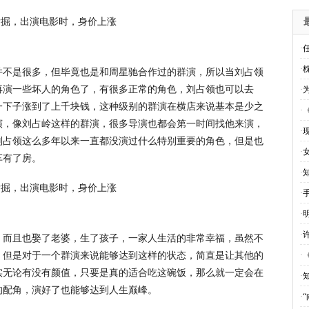
·
并不是很多，但毕竟也是和周星驰合作过的群演，所以当刘占领
·
再演一些坏人的角色了，有很多正常的角色，刘占领也可以去
·
一下子涨到了上千块钱，这种级别的群演在横店来说基本是少之
·
演，像刘占岭这样的群演，很多导演也都会第一时间找他来演，
·
刘占领这么多年以来一直都没演过什么特别重要的角色，但是也
·
车有了房。
·
·
·
·
，而且也娶了老婆，生了孩子，一家人生活的非常幸福，虽然不
，但是对于一个群演来说能够达到这样的状态，简直是让其他的
·
实无论有没有颜值，只要是真的适合吃这碗饭，那么就一定会在
·
的配角，演好了也能够达到人生巅峰。
·