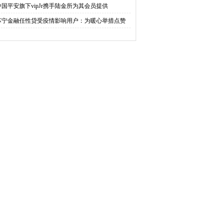
中国平安旗下vipJr携手陆金所为其会员提供
苏宁金融任性贷受疫情影响用户：为暖心举措点赞