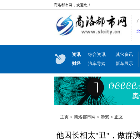
商洛都市网，欢迎您！
资讯
综合资讯
其它资讯
财经
汽车导购
新车展示
主页
>
商洛都市网
>
游戏
> 正文
他因长相太"丑"，做群