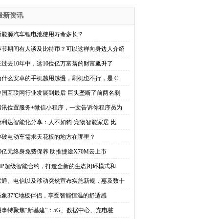
最新资讯
新能源汽车锂电池使用寿命多长？
春节期间有人谈及比特币？可以这样向身边人介绍
在过去10年中，这10位亿万富翁的财富飙升了
为什么安卓的手机越用越慢，刷机也不行，是 C
中国互联网行业发展到最后 巨头垄断了前两名剩
腾讯位置服务+微信小程序，一文告诉你程序员为
康利达智能化分享：人不如狗-宠物智能家居 比
冲破电动车需求天花板的地方在哪里？
10亿元终身免费保养 助推捷途X70M云上市
SIP超级智能合约，打造全新的生态闭环模式和
联通、电信以及移动突然宣布实施新规，惠及数十
圣象37℃地板伴侣，享受智能恒温的舒适感
易事特聚焦“新基建”：5G、数据中心、充电桩