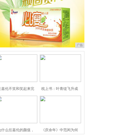
广告
任嘉伦不笑和笑起来完
枕上书：叶青缇飞升成
为什么任嘉伦的颜值，
《庆余年》中范闲为何