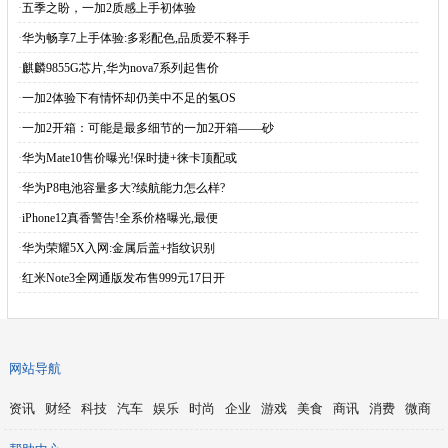
·
五季之盼，一加2质感上手初体验
·
华为畅享7上手体验:多彩配色,品质爱不释手
·
麒麟9855G芯片,华为nova7系列起售价
·
一加2体验下有情怀却仍美中不足的氢OS
·
一加2开箱：可能是最多细节的一加2开箱——砂
·
华为Mate10售价曝光!保时捷+徕卡顶配或
·
华为P8电池容量多大?续航能力怎么样?
·
iPhone12真香警告!全系价格曝光,最便
·
华为荣耀5X入网:金属后盖+指纹识别
·
红米Note3全网通版发布售999元17日开
网站导航
资讯
财经
科技
汽车
娱乐
时尚
企业
游戏
美食
商讯
消费
微商