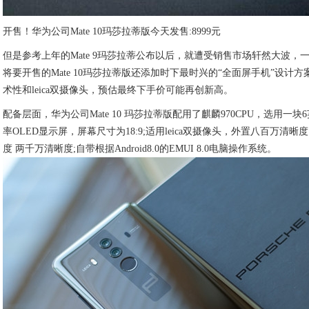
开售！华为公司Mate 10玛莎拉蒂版今天发售:8999元
但是参考上年的Mate 9玛莎拉蒂公布以后，就遭受销售市场轩然大波，
将要开售的Mate 10玛莎拉蒂版还添加时下最时兴的“全面屏手机”设计方案
术性和leica双摄像头，预估最终下手价可能再创新高。
配备层面，华为公司Mate 10 玛莎拉蒂版配用了麒麟970CPU，选用一块6英
率OLED显示屏，屏幕尺寸为18:9;适用leica双摄像头，外置八百万清晰
度 两千万清晰度;自带根据Android8.0的EMUI 8.0电脑操作系统。