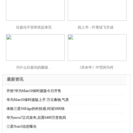
任嘉伦不笑和笑起来完
枕上书：叶青缇飞升成
为什么任嘉伦的颜值，
《庆余年》中范闲为何
最新资讯
·
开抢!华为Mate10保时捷版今日开售
·
华为Mate10保时捷版上手:万元毒物,气质
·
体验三星S6Edge的科技感,何须5000块
·
华为nova7正式发布,后置6400万变焦四
·
三星Note5信息曝光