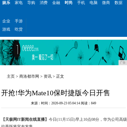
娱乐
家电
导购
消费
金融
时尚
手机
电脑
微商
数据
企业
手游
游戏
吃货
广告
主页
>
商洛都市网
>
资讯
> 正文
开抢!华为Mate10保时捷版今日开售
来源：时间：2020-09-23 05:04:14
阅读：849
【天极网IT新闻在线直播】
今日(11月15日)早上10点08分，华为公司高级
拉蒂版将宣布发售。