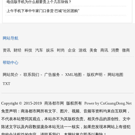
·
电信版手机为什么都要贵上个几百块钱？
·
上午手机下单中午家门口拿货 巴城“社区团购”
网站导航
资讯
财经
科技
汽车
娱乐
时尚
企业
游戏
美食
商讯
消费
微商
帮助中心
网站简介
-
联系我们
-
广告服务
-
XML地图
-
版权声明
-
网站地图
TXT
Copyright © 2015-2019
商洛都市网
版权所有
Power by CnGuangDong.Net
免责声明：商洛都市网所有文字、图片、视频、音频等资料均来自互联网，
不代表本站赞同其观点，本站亦不为其版权负责。相关作品的原创性、文中
陈述文字以及内容数据庞杂本站无法一一核实，如果您发现本网站上有侵犯
您的合法权益的内容，请联系我们，本网站将立即予以删除！