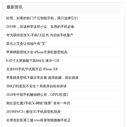
最新资讯
·
好用、好看的热门千元智能手机，我只选择它们
·
2019年，应该种草这些小众、实用的手机必备
·
华为获得首张5G手机CE证书 为后续手机量产
·
雷允上艾灸让你端午有“艾”
·
苹果睁眼壁纸大全 iPhone开屏眨眼壁纸高
·
6.95寸大屏旗舰下跌844元 液冷+128
·
京东818手机节优惠开启 iPhone XR
·
苹果精美壁纸下载非常好看 值得收藏，喜欢就保
·
360Q5到底安不安全？局座亲自给你讲讲
·
2018年中国手机畅销榜公布，OPPO狂揽5
·
努比亚红魔3手机5G网络“跳票” 发布一年仍
·
2019MWCS | 康佳5G手机原型机现身
·
全球首款双屏三摄,vivo双屏智能旗舰手机正