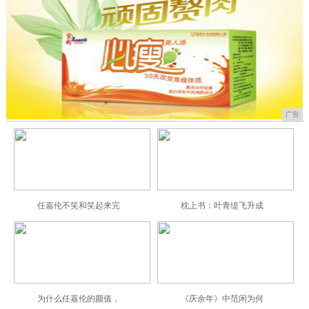
广告
任嘉伦不笑和笑起来完
枕上书：叶青缇飞升成
为什么任嘉伦的颜值，
《庆余年》中范闲为何