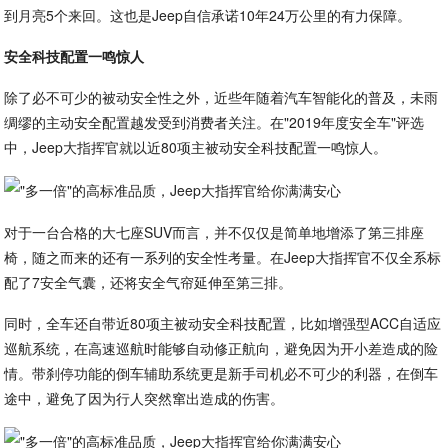
到月亮5个来回。这也是Jeep自信承诺10年24万公里的有力保障。
安全科技配置一鸣惊人
除了必不可少的被动安全性之外，近些年随着汽车智能化的普及，未雨
绸缪的主动安全配置越发受到消费者关注。在"2019年度安全车"评选
中，Jeep大指挥官就以近80项主被动安全科技配置一鸣惊人。
对于一台合格的大七座SUV而言，并不仅仅是简单地增添了第三排座
椅，随之而来的还有一系列的安全性考量。在Jeep大指挥官不仅全系标
配了7安全气囊，还将安全气帘延伸至第三排。
同时，全车还自带近80项主被动安全科技配置，比如增强型ACC自适应
巡航系统，在高速巡航时能够自动修正航向，避免因为开小差造成的险
情。带刹停功能的倒车辅助系统更是新手司机必不可少的利器，在倒车
途中，避免了因为行人突然窜出造成的伤害。