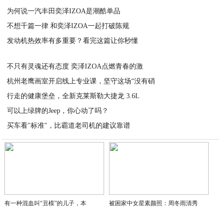
为何说一汽丰田奕泽IZOA是潮酷单品
2020-03-02
不想千篇一律 和奕泽IZOA一起打破陈规
2020-03-02
发动机热效率有多重要？看完这篇让你秒懂
2020-03-02
2020-03-02
不只有灵魂还有态度 奕泽IZOA点燃青春的激
杭州老鹰画室开启线上专业课，坚守这场“没有硝
2020-03-02
行走的健康堡垒，全新克莱斯勒大捷龙 3.6L
2020-03-02
可以上绿牌的Jeep，你心动了吗？
2020-02-28
买车看"标准"，比霸道老司机的建议靠谱
2020-02-27
2020-02-27
有一种混血叫“丑模”的儿子，本
被困家中女星素颜照：周冬雨清秀