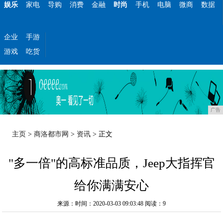
娱乐
家电
导购
消费
金融
时尚
手机
电脑
微商
数据
企业
手游
游戏
吃货
广告
主页
>
商洛都市网
>
资讯
> 正文
"多一倍"的高标准品质，Jeep大指挥官
给你满满安心
来源：时间：2020-03-03 09:03:48
阅读：9