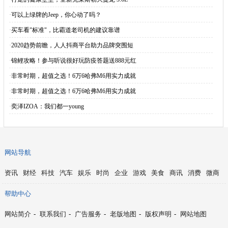
·
可以上绿牌的Jeep，你心动了吗？
·
买车看"标准"，比霸道老司机的建议靠谱
·
2020趋势前瞻，人人抖商平台助力品牌突围短
·
锦鲤攻略！参与听说很好玩防疫答题送888元红
·
非常时期，超值之选！6万6哈弗M6用实力成就
·
非常时期，超值之选！6万6哈弗M6用实力成就
·
奕泽IZOA：我们都一young
网站导航
资讯
财经
科技
汽车
娱乐
时尚
企业
游戏
美食
商讯
消费
微商
帮助中心
网站简介
-
联系我们
-
广告服务
-
老版地图
-
版权声明
-
网站地图