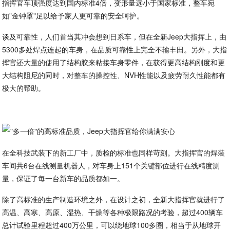
指挥官车顶强度达到国内标准4倍，变形量远小于国家标准，整车宛
如"金钟罩"足以给予家人更可靠的安全呵护。
谈及可靠性，人们首当其冲会想到日系车，但在全新Jeep大指挥上，由
5300多处焊点连起的车身，在品质可靠性上完全不输丰田。另外，大指
挥官还大量的使用了结构胶来粘接车身零件，在获得更高结构刚度和更
大结构阻尼的同时，对整车的操控性、NVH性能以及疲劳耐久性能都有
极大的帮助。
在全科技武装下的新工厂中，质检的标准也同样苛刻。大指挥官的焊装
车间共6台在线测量机器人，对车身上151个关键部位进行在线精度测
量，保证了每一台新车的品质都如一。
除了高标准的生产制造环境之外，在设计之初，全新大指挥官就进行了
高温、高寒、高原、湿热、干燥等各种极限路况的考验，超过400辆车
总计试验里程超过400万公里，可以绕地球100多圈，相当于从地球开