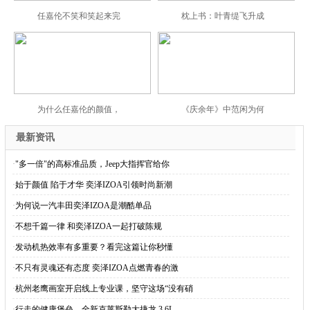
任嘉伦不笑和笑起来完
枕上书：叶青缇飞升成
为什么任嘉伦的颜值，
《庆余年》中范闲为何
最新资讯
·
"多一倍"的高标准品质，Jeep大指挥官给你
·
始于颜值 陷于才华 奕泽IZOA引领时尚新潮
·
为何说一汽丰田奕泽IZOA是潮酷单品
·
不想千篇一律 和奕泽IZOA一起打破陈规
·
发动机热效率有多重要？看完这篇让你秒懂
·
不只有灵魂还有态度 奕泽IZOA点燃青春的激
·
杭州老鹰画室开启线上专业课，坚守这场“没有硝
·
行走的健康堡垒，全新克莱斯勒大捷龙 3.6L