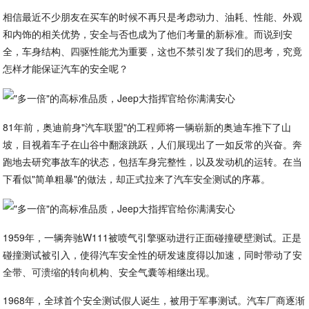
相信最近不少朋友在买车的时候不再只是考虑动力、油耗、性能、外观
和内饰的相关优势，安全与否也成为了他们考量的新标准。而说到安
全，车身结构、四驱性能尤为重要，这也不禁引发了我们的思考，究竟
怎样才能保证汽车的安全呢？
81年前，奥迪前身"汽车联盟"的工程师将一辆崭新的奥迪车推下了山
坡，目视着车子在山谷中翻滚跳跃，人们展现出了一如反常的兴奋。奔
跑地去研究事故车的状态，包括车身完整性，以及发动机的运转。在当
下看似"简单粗暴"的做法，却正式拉来了汽车安全测试的序幕。
1959年，一辆奔驰W111被喷气引擎驱动进行正面碰撞硬壁测试。正是
碰撞测试被引入，使得汽车安全性的研发速度得以加速，同时带动了安
全带、可溃缩的转向机构、安全气囊等相继出现。
1968年，全球首个安全测试假人诞生，被用于军事测试。汽车厂商逐渐