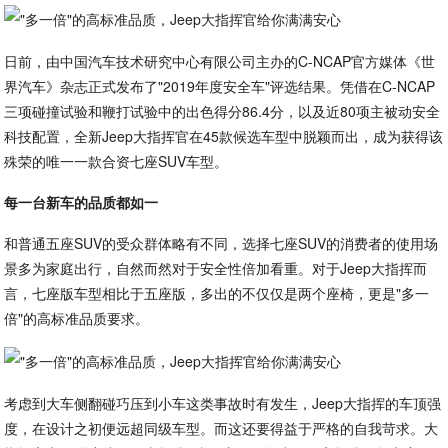
日前，由中国汽车技术研究中心有限公司主办的C-NCAP官方媒体《世
界汽车》杂志正式发布了"2019年度安全车"评选结果。凭借在C-NCAP
三项碰撞试验和鞭打试验中的出色得分86.4分，以及近80项主被动安全
科技配置，全新Jeep大指挥官在45款候选车型中脱颖而出，成为获得该
殊荣的唯一一款合资七座SUV车型。
每一台新车的品质都如一
和普通五座SUV的受众群体略有不同，选择七座SUV的消费者的使用场
景多为家庭出行，自然而然对于安全性倍加看重。对于Jeep大指挥而
言，七座版车型相比于五座版，多出的不仅仅是两个座椅，更是"多一
倍"的高标准品质要求。
考虑到大车侧翻碰巧压到小车这类事故时有发生，Jeep大指挥的车顶强
度，在设计之初便远超同级车型。而这还要得益于严格的自我苛求。大