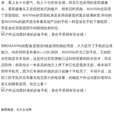
身，看上去十分霸气，给人十分的安全感，而且它也采用的是双摄像
头，看那摄像头又觉得想老式的磁片，很有旧时风格，MANN8s也采用
了背面指纹。MANN8s的背面机身是采用高硬度的复合玻璃材质,特别的
是MANN8s的扬声器没有像其他产品的手机一样是放在手机下侧底部，
而是放在背面底部中间跟指纹相对应。
同时MANN8s的配备是骁龙8核超强性能处理器，大大提升了手机的运算
能力。内存同样是有着6G+128G加持，MANN8s作为三防手机，它的防
水性能是非常高的，这是经过层层测验已达到所想要的防水技术，而且
还防摔，就算你从一米多高的地方上摔下来它也是毫发无损，根本就不
用带手机壳，因为它本身的外观的设计就像个手机壳了。不得不说，这
部三防手机并且有像充电宝那大的电容量，的确是户外运动爱好者和出
差久的顾客使用。你怎么看？
推荐阅读：
北方企业网