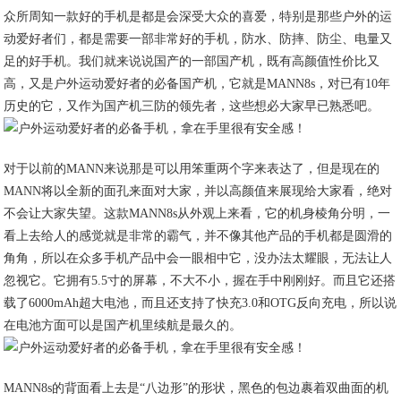
众所周知一款好的手机是都是会深受大众的喜爱，特别是那些户外的运
动爱好者们，都是需要一部非常好的手机，防水、防摔、防尘、电量又
足的好手机。我们就来说说国产的一部国产机，既有高颜值性价比又
高，又是户外运动爱好者的必备国产机，它就是MANN8s，对已有10年
历史的它，又作为国产机三防的领先者，这些想必大家早已熟悉吧。
对于以前的MANN来说那是可以用笨重两个字来表达了，但是现在的
MANN将以全新的面孔来面对大家，并以高颜值来展现给大家看，绝对
不会让大家失望。这款MANN8s从外观上来看，它的机身棱角分明，一
看上去给人的感觉就是非常的霸气，并不像其他产品的手机都是圆滑的
角角，所以在众多手机产品中会一眼相中它，没办法太耀眼，无法让人
忽视它。它拥有5.5寸的屏幕，不大不小，握在手中刚刚好。而且它还搭
载了6000mAh超大电池，而且还支持了快充3.0和OTG反向充电，所以说
在电池方面可以是国产机里续航是最久的。
MANN8s的背面看上去是“八边形”的形状，黑色的包边裹着双曲面的机