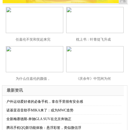
广告
任嘉伦不笑和笑起来完
枕上书：叶青缇飞升成
为什么任嘉伦的颜值，
《庆余年》中范闲为何
最新资讯
·
户外运动爱好者的必备手机，拿在手里很有安全感
·
诺基亚语音助手MIKA来了：或为MWC造势
·
全新梅赛德斯-奔驰GLA SUV在北京奔驰正
·
腾讯手机QQ新功能体验：悬浮彩签，类似微信浮