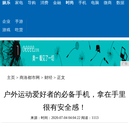
娱乐
家电
导购
消费
金融
时尚
手机
电脑
微商
数据
企业
手游
游戏
吃货
广告
主页
>
商洛都市网
>
财经
> 正文
户外运动爱好者的必备手机，拿在手里
很有安全感！
来源：时间：2020-07-04 04:04:22
阅读：1113