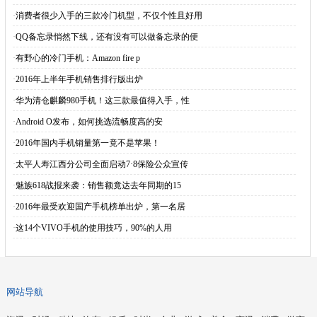
·
消费者很少入手的三款冷门机型，不仅个性且好用
·
QQ备忘录悄然下线，还有没有可以做备忘录的便
·
有野心的冷门手机：Amazon fire p
·
2016年上半年手机销售排行版出炉
·
华为清仓麒麟980手机！这三款最值得入手，性
·
Android O发布，如何挑选流畅度高的安
·
2016年国内手机销量第一竟不是苹果！
·
太平人寿江西分公司全面启动7·8保险公众宣传
·
魅族618战报来袭：销售额竟达去年同期的15
·
2016年最受欢迎国产手机榜单出炉，第一名居
·
这14个VIVO手机的使用技巧，90%的人用
网站导航